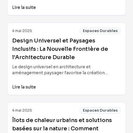
biodiversité et en créant des écosystèmes urbains
Lire la suite
résilients. Stratégies, données et clés pour
exploiter son potentiel dans les projets
immobiliers et de design.
4 mai 2025
Espaces Durables
Design Universel et Paysages
Inclusifs : La Nouvelle Frontière de
l'Architecture Durable
Le design universel en architecture et
aménagement paysager favorise la création
d'espaces accessibles, durables et résilients.
L'intégration empathique et l'innovation
Lire la suite
technologique redéfinissent notre manière
d'habiter et de valoriser les environnements
urbains et naturels.
4 mai 2025
Espaces Durables
Îlots de chaleur urbains et solutions
basées sur la nature : Comment