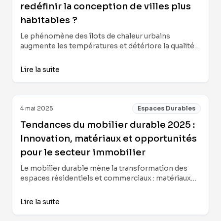
redéfinir la conception de villes plus
habitables ?
Le phénomène des îlots de chaleur urbains
augmente les températures et détériore la qualité
de vie en ville. Explorez les limites des stratégies
actuelles et découvrez comment les solutions
Lire la suite
basées sur la nature offrent une voie innovante,
efficace et évolutive pour repenser les espaces
urbains résilients et habitables.
4 mai 2025
Espaces Durables
Tendances du mobilier durable 2025 :
Innovation, matériaux et opportunités
pour le secteur immobilier
Le mobilier durable mène la transformation des
espaces résidentiels et commerciaux : matériaux
écologiques, innovation dans la conception et
stratégies pour mettre en valeur les projets
Lire la suite
immobiliers et de design intérieur en 2025.