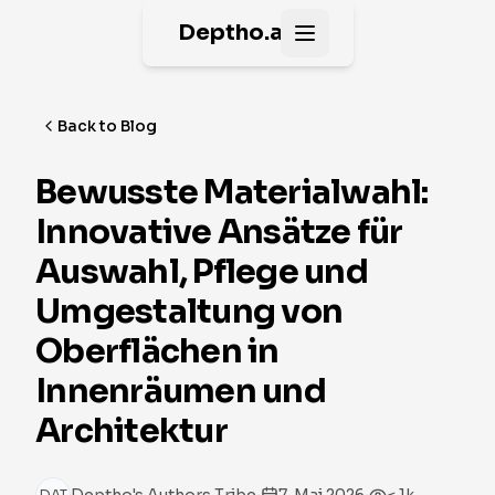
Deptho.ai
Open main menu
Back to Blog
Bewusste Materialwahl:
Innovative Ansätze für
Auswahl, Pflege und
Umgestaltung von
Oberflächen in
Innenräumen und
Architektur
·
·
DAT