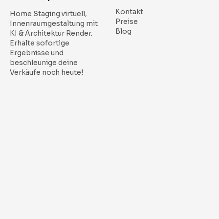
Kontakt
Home Staging virtuell,
Preise
Innenraumgestaltung mit
Blog
KI & Architektur Render.
Erhalte sofortige
Ergebnisse und
beschleunige deine
Verkäufe noch heute!
Copyright ©
2026
- Todos
los derechos reservados.
FUNKTIONEN
RECHTLICHES
Innenraumgestaltung
Nutzungsbedingungen
Home Staging virtuell
Datenschutzrichtlinie
Skizze zu Bild
Bildbearbeitung
Bildqualität verbessern
Möbel Entfernen
Katalogbereich
Selecta
Radierer