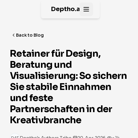
Deptho.ai
Open main menu
Back to Blog
Retainer für Design,
Beratung und
Visualisierung: So sichern
Sie stabile Einnahmen
und feste
Partnerschaften in der
Kreativbranche
·
·
DAT