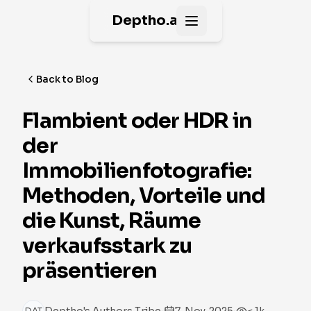
Deptho.ai
Open main menu
Back to Blog
Flambient oder HDR in
der
Immobilienfotografie:
Methoden, Vorteile und
die Kunst, Räume
verkaufsstark zu
präsentieren
·
·
DAT