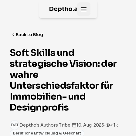
Deptho.ai
Open main menu
Back to Blog
Soft Skills und
strategische Vision: der
wahre
Unterschiedsfaktor für
Immobilien- und
Designprofis
·
·
Deptho's Authors Tribe
10. Aug. 2025
< 1k
DAT
Berufliche Entwicklung & Geschäft