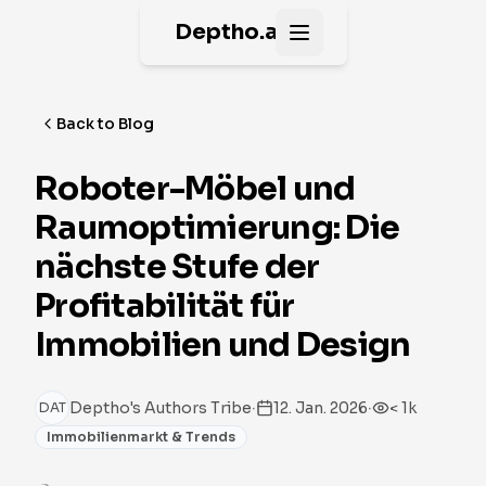
Deptho.ai
Open main menu
Back to Blog
Roboter-Möbel und
Raumoptimierung: Die
nächste Stufe der
Profitabilität für
Immobilien und Design
·
·
Deptho's Authors Tribe
12. Jan. 2026
< 1k
DAT
Immobilienmarkt & Trends