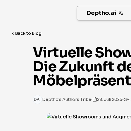
Deptho.ai
Back to Blog
Virtuelle Sho
Die Zukunft d
Möbelpräsent
·
·
Deptho's Authors Tribe
28. Juli 2025
<
DAT