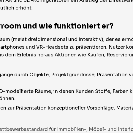
on AR und 3D-Konfiguratoren ein Anstieg der Direktverkä
utlich erhöht.
wroom und wie funktioniert er?
 Raum (meist dreidimensional und interaktiv), der es e
martphones und VR-Headsets zu präsentieren. Nutzer kö
aus dem Erlebnis heraus Aktionen wie Kaufen, Reservie
dgänge durch Objekte, Projektgrundrisse, Präsentation
-modellierte Räume, in denen Kunden Stoffe, Farben ko
können.
en zur Präsentation konzeptioneller Vorschläge, Mater
ettbewerbsstandard für Immobilien-, Möbel- und Inter