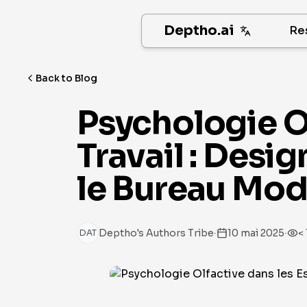
Deptho.ai
Re
Back to Blog
Psychologie O
Travail : Desi
le Bureau Mo
·
·
Deptho's Authors Tribe
10 mai 2025
< 
DAT