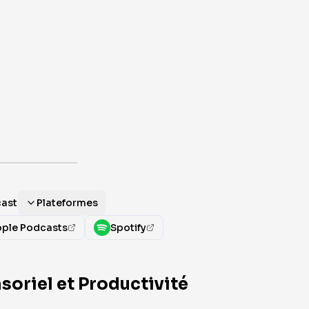
cast
Plateformes
ple Podcasts
Spotify
soriel et Productivité