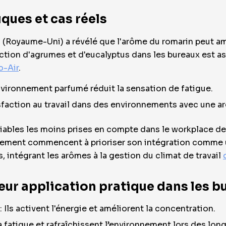
iques et cas réels
 (Royaume-Uni) a révélé que l'arôme du romarin peut amé
oduction d'agrumes et d'eucalyptus dans les bureaux est 
o-Air
.
vironnement parfumé réduit la sensation de fatigue.
sfaction au travail dans des environnements avec une ar
riables les moins prises en compte dans le workplace de
gement commencent à prioriser son intégration comme u
s
, intégrant les arômes à la gestion du climat de travail
r application pratique dans les b
Ils activent l'énergie et améliorent la concentration.
a fatigue et rafraîchissent l’environnement lors des lon