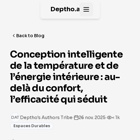
Deptho.ai
Open main menu
Back to Blog
Conception intelligente
de la température et de
l’énergie intérieure : au-
delà du confort,
l’efficacité qui séduit
·
·
Deptho's Authors Tribe
26 nov. 2025
< 1k
DAT
Espaces Durables