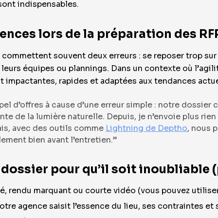
sont indispensables.
nces lors de la préparation des RF
 commettent souvent deux erreurs : se reposer trop su
eurs équipes ou plannings. Dans un contexte où l’agilité 
nt impactantes, rapides et adaptées aux tendances actu
appel d’offres à cause d’une erreur simple : notre dossie
e de la lumière naturelle. Depuis, je n’envoie plus rien s
is, avec des outils comme
Lightning de Deptho
, nous 
ement bien avant l’entretien.”
dossier pour qu’il soit inoubliabl
lé, rendu marquant ou courte vidéo (vous pouvez utilise
tre agence saisit l’essence du lieu, ses contraintes et 