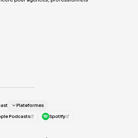
cast
Plateformes
ple Podcasts
Spotify