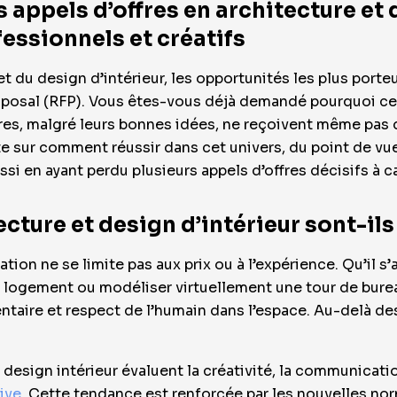
appels d’offres en architecture et d
essionnels et créatifs
et du design d’intérieur, les opportunités les plus port
roposal (RFP). Vous êtes-vous déjà demandé pourquoi ce
tres, malgré leurs bonnes idées, ne reçoivent même pas d
e sur comment réussir dans cet univers, du point de vue 
si en ayant perdu plusieurs appels d’offres décisifs à c
cture et design d’intérieur sont-ils 
uation ne se limite pas aux prix ou à l’expérience. Qu’il 
u logement ou modéliser virtuellement une tour de bure
mentaire et respect de l’humain dans l’espace. Au-delà d
 design intérieur évaluent la créativité, la communication
ive
. Cette tendance est renforcée par les nouvelles n