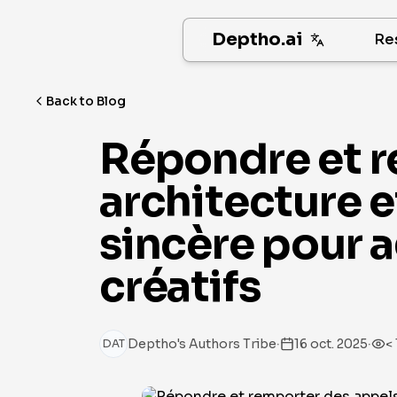
Deptho.ai
Re
Back to Blog
Répondre et r
architecture e
sincère pour 
créatifs
·
·
Deptho's Authors Tribe
16 oct. 2025
< 
DAT