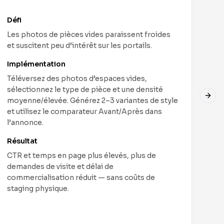
Défi
Les photos de pièces vides paraissent froides
et suscitent peu d’intérêt sur les portails.
Implémentation
Téléversez des photos d’espaces vides,
sélectionnez le type de pièce et une densité
Next
moyenne/élevée. Générez 2–3 variantes de style
et utilisez le comparateur Avant/Après dans
l’annonce.
Résultat
CTR et temps en page plus élevés, plus de
demandes de visite et délai de
commercialisation réduit — sans coûts de
staging physique.