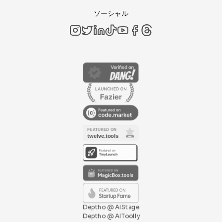
ソーシャル
Deptho @ AIStage
Deptho @ AIToolly