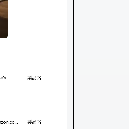
製品
e's
製品
Amazon.com - Seller