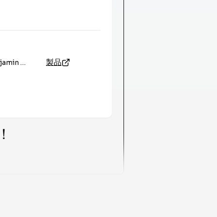
製品
Benjamin Moore Creative Paint
！