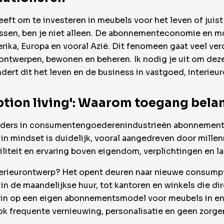
heeft om te investeren in meubels voor het leven of juis
assen, ben je niet alleen. De abonnementeconomie en mo
erika, Europa en vooral Azië. Dit fenomeen gaat veel ve
ontwerpen, bewonen en beheren. Ik nodig je uit om dez
andert dit het leven en de business in vastgoed, interi
iption living': Waarom toegang belan
eiders in consumentengoederenindustrieën abonnements
 in mindset is duidelijk, vooral aangedreven door millen
iliteit en ervaring boven eigendom, verplichtingen en la
nterieurontwerp? Het opent deuren naar nieuwe consumpt
 de maandelijkse huur, tot kantoren en winkels die dir
zet in op een eigen abonnementsmodel voor meubels in 
ook frequente vernieuwing, personalisatie en geen zorge