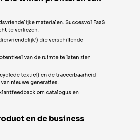
dsvriendelijke materialen. Succesvol FaaS
t te verliezen.
iervriendelijk’) die verschillende
tentieel van de ruimte te laten zien
clede textiel) en de traceerbaarheid
 van nieuwe generaties.
k klantfeedback om catalogus en
roduct en de business