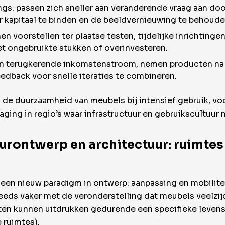
gs: passen zich sneller aan veranderende vraag aan do
r kapitaal te binden en de beeldvernieuwing te behoude
nen voorstellen ter plaatse testen, tijdelijke inrichtin
et ongebruikte stukken of overinvesteren.
en terugkerende inkomstenstroom, nemen producten na e
dback voor snelle iteraties te combineren.
ics, de duurzaamheid van meubels bij intensief gebruik,
daging in regio’s waar infrastructuur en gebruikscultuur 
eurontwerp en architectuur: ruimtes
 nieuw paradigm in ontwerp: aanpassing en mobiliteit 
teeds vaker met de veronderstelling dat meubels veelzi
oeten kunnen uitdrukken gedurende een specifieke levens
 ruimtes).