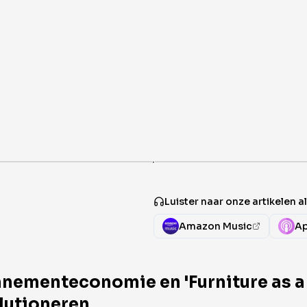
·
Luister naar onze artikelen 
Amazon Music
Ap
nementeconomie en 'Furniture as a S
lutioneren