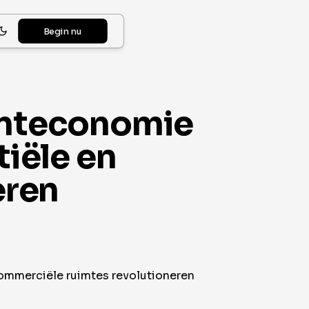
Begin nu
enteconomie
tiële en
eren