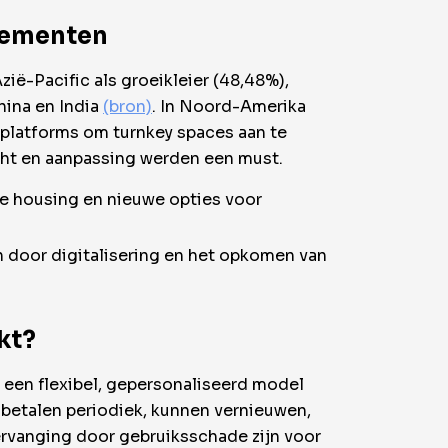
nementen
ië-Pacific als groeikleier (48,48%),
hina en India
(bron)
. In Noord-Amerika
rplatforms om turnkey spaces aan te
cht en aanpassing werden een must.
ate housing en nieuwe opties voor
 door digitalisering en het opkomen van
kt?
s een flexibel, gepersonaliseerd model
 betalen periodiek, kunnen vernieuwen,
ervanging door gebruiksschade zijn voor