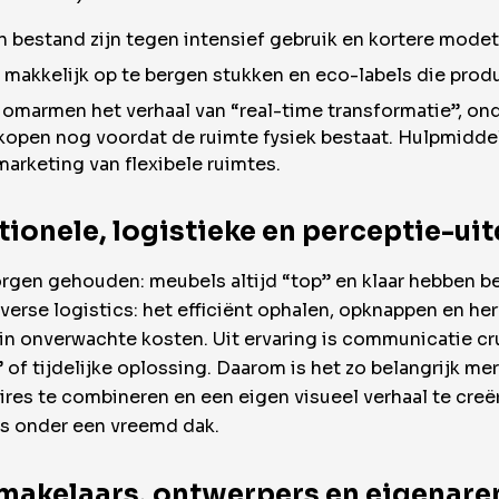
 bestand zijn tegen intensief gebruik en kortere modet
es, makkelijk op te bergen stukken en eco-labels die pro
marmen het verhaal van “real-time transformatie”, ond
erkopen nog voordat de ruimte fysiek bestaat. Hulpmidde
arketing van flexibele ruimtes.
erationele, logistieke en perceptie-
borgen gehouden: meubels altijd “top” en klaar hebben
verse logistics: het efficiënt ophalen, opknappen en he
t in onverwachte kosten. Uit ervaring is communicatie c
of tijdelijke oplossing. Daarom is het zo belangrijk me
ires te combineren en een eigen visueel verhaal te creër
fs onder een vreemd dak.
 makelaars, ontwerpers en eigenaren