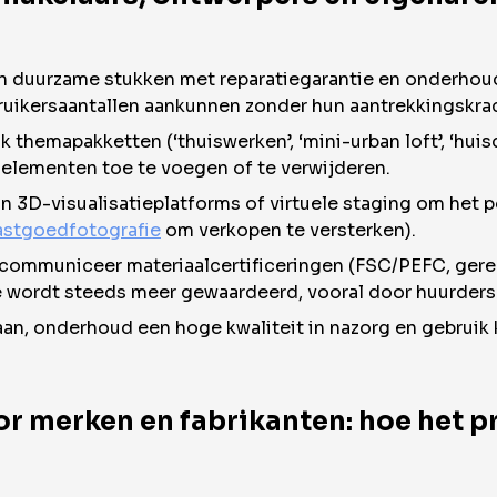
in duurzame stukken met reparatiegarantie en onderhou
ikersaantallen aankunnen zonder hun aantrekkingskrach
 themapakketten (‘thuiswerken’, ‘mini-urban loft’, ‘huisd
 elementen toe te voegen of te verwijderen.
 3D-visualisatieplatforms of virtuele staging om het po
astgoedfotografie
om verkopen te versterken).
ommuniceer materiaalcertificeringen (FSC/PEFC, gerecy
ie wordt steeds meer gewaardeerd, vooral door huurders
 aan, onderhoud een hoge kwaliteit in nazorg en gebrui
r merken en fabrikanten: hoe het p