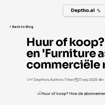
Deptho.ai
Back to Blog
Huur of koop
en 'Furniture a
commerciële r
·
·
Deptho's Authors Tribe
27 sep 2025
<
DAT