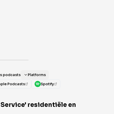
als podcasts
Platforms
ple Podcasts
Spotify
ervice' residentiële en