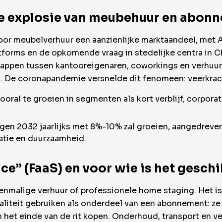
e explosie van meubehuur en abon
or meubelverhuur een aanzienlijke marktaandeel, met Az
atforms en de opkomende vraag in stedelijke centra in C
schappen tussen kantooreigenaren, coworkings en verhuu
ign. De coronapandemie versnelde dit fenomeen: veerkra
ooral te groeien in segmenten als kort verblijf, corpor
en 2032 jaarlijks met 8%-10% zal groeien, aangedreven
atie en duurzaamheid.
ice” (FaaS) en voor wie is het geschi
eenmalige verhuur of professionele home staging. Het i
liteit gebruiken als onderdeel van een abonnement: ze
 het einde van de rit kopen. Onderhoud, transport en v