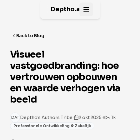
Deptho.ai
Open main menu
Back to Blog
Visueel
vastgoedbranding: hoe
vertrouwen opbouwen
en waarde verhogen via
beeld
·
·
Deptho's Authors Tribe
2 okt 2025
< 1k
DAT
Professionele Ontwikkeling & Zakelijk