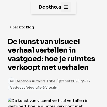
Deptho.ai
Open main menu
Back to Blog
De kunst van visueel
verhaal vertellen in
vastgoed: hoe je ruimtes
verkoopt met verhalen
·
·
Deptho's Authors Tribe
27 okt 2025
< 1k
DAT
Vastgoedfotografie & Visuals