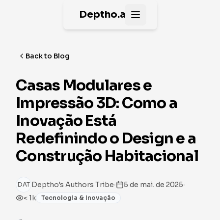
Deptho.ai
Open main menu
Back to Blog
Casas Modulares e
Impressão 3D: Como a
Inovação Está
Redefinindo o Design e a
Construção Habitacional
·
·
Deptho's Authors Tribe
5 de mai. de 2025
DAT
< 1k
Tecnologia & Inovação