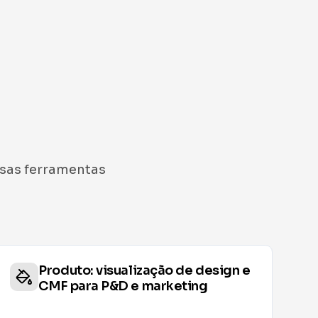
ssas ferramentas
Imobiliário: pré‑venda com
renders rápidos de plantas