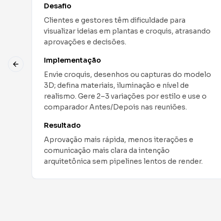
Desafio
Escolha de paletas, texturas e clima de luz
ando
costuma demandar muitas idas e vindas sem
uma visualização tangível.
Implementação
Previous slide
delo
A partir de um esboço de layout, gere versões
em estilos distintos (escandinavo, industrial,
 o
contemporâneo) com paletas alternativas e
níveis de realismo diferentes.
Resultado
Direção definida cedo, redução de retrabalho e
compras mais assertivas de acabamentos e
.
mobiliário.