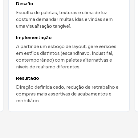
Desafio
Mockups detalhados e renders de estúdio
tomam tempo e custam caro nas fases iniciais
de conceito.
Implementação
Converta esboços e protótipos em imagens
fotorrealistas variando materiais (madeira,
metal, tecido), cores e iluminação. Exporte
versões para PDP, social e apresentações.
Resultado
Alinhamento rápido com stakeholders, melhor
comunicação de CMF e aceleração do
go‑to‑market com materiais consistentes.