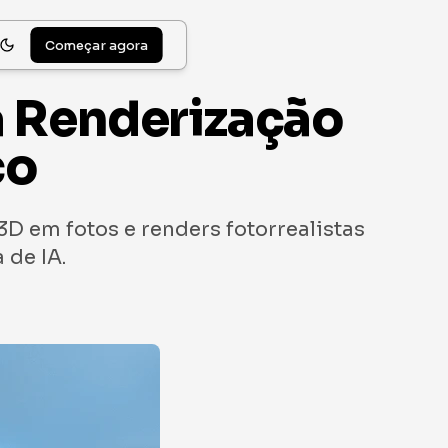
Começar agora
a Renderização
co
D em fotos e renders fotorrealistas
 de IA.