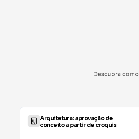
Descubra como d
Interiores: validar estilo e
materiais antes do render final