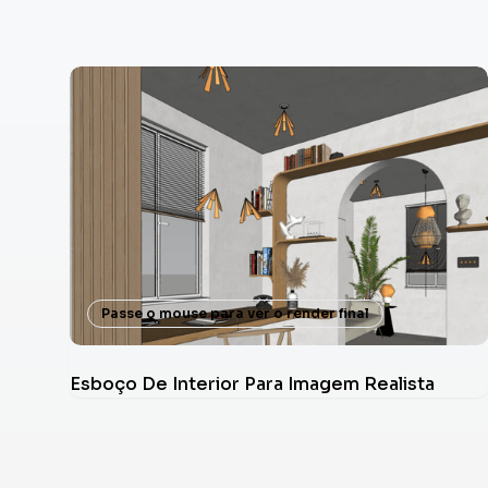
Passe o mouse para ver o render final
Esboço De Interior Para Imagem Realista