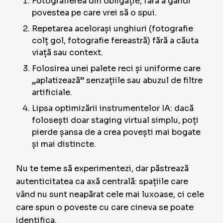
Fotografierea din obligație, fără a gândi
povestea pe care vrei să o spui.
Repetarea acelorași unghiuri (fotografie
colț gol, fotografie fereastră) fără a căuta
viață sau context.
Folosirea unei palete reci și uniforme care
„aplatizează” senzațiile sau abuzul de filtre
artificiale.
Lipsa optimizării instrumentelor IA: dacă
folosești doar staging virtual simplu, poți
pierde șansa de a crea povești mai bogate
și mai distincte.
Nu te teme să experimentezi, dar păstrează
autenticitatea ca axă centrală: spațiile care
vând nu sunt neapărat cele mai luxoase, ci cele
care spun o poveste cu care cineva se poate
identifica.