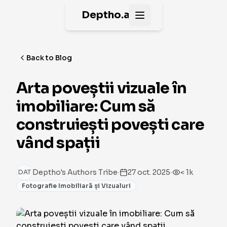
Deptho.ai
Open main menu
Back to Blog
Arta poveștii vizuale în
imobiliare: Cum să
construiești povești care
vând spații
·
·
Deptho's Authors Tribe
27 oct. 2025
< 1k
DAT
Fotografie Imobiliară și Vizualuri