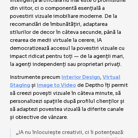
Inteligența artificială nu mai este o promisiune
din viitor, ci o componentă esențială a
povestirii vizuale imobiliare moderne. De la
recomandări de îmbunătățiri, adaptarea
stilurilor de decor în câteva secunde, până la
crearea de medii virtuale la cerere, IA
democratizează accesul la povestiri vizuale cu
impact ridicat pentru toți — de la agenții mari,
la agenți independenți sau proprietari privați.
Instrumente precum
Interior Design
,
Virtual
Staging
și
Image to Video
de Deptho îți permit
să creezi povești vizuale în câteva minute, să
personalizezi spațiile după profilul clienților și
să adaptezi povestea vizuală la diferite canale
și obiective de vânzare.
„IA nu înlocuiește creativii, ci îi potențează: