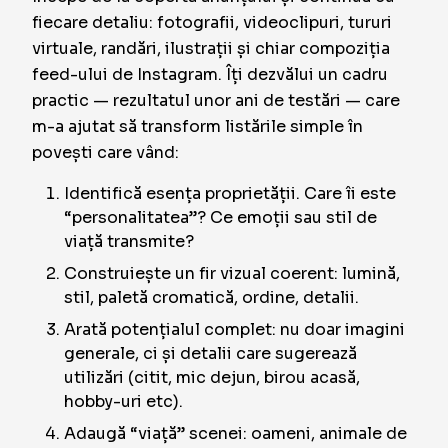
fiecare detaliu: fotografii, videoclipuri, tururi
virtuale, randări, ilustrații și chiar compoziția
feed-ului de Instagram. Îți dezvălui un cadru
practic — rezultatul unor ani de testări — care
m-a ajutat să transform listările simple în
povești care vând:
Identifică esența proprietății. Care îi este
“personalitatea”? Ce emoții sau stil de
viață transmite?
Construiește un fir vizual coerent: lumină,
stil, paletă cromatică, ordine, detalii.
Arată potențialul complet: nu doar imagini
generale, ci și detalii care sugerează
utilizări (citit, mic dejun, birou acasă,
hobby-uri etc).
Adaugă “viață” scenei: oameni, animale de