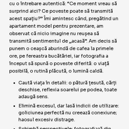
cu o întrebare autentică: “Ce moment vreau să
surprind aici? Ce poveste poate să transmită
acest spațiu?” Îmi amintesc când, pregătind un
apartament model pentru prezentare, am
observat că nicio imagine nu reușea să
transmită sentimentul de „acasă”. Am decis să
punem o ceașcă aburindă de cafea la primele
ore, pe fereastra bucătăriei, iar fotografia a
început să spună o poveste diferită: o viață
posibilă, o rutină plăcută, o lumină caldă.
Caută viața în detalii: o pătură țesută, cărți
deschise, reflexia soarelui pe podea, toate
adaugă sens.
Elimină excesul, dar lasă indicii de utilizare:
goliciunea perfectă nu creează conexiune;
haosul excesiv distrage.
Schimbă perspectivele: fotografiază din