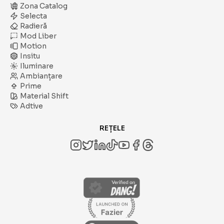
Zona Catalog
Selecta
Radieră
Mod Liber
Motion
Insitu
Iluminare
Ambianțare
Prime
Material Shift
Adtive
REȚELE