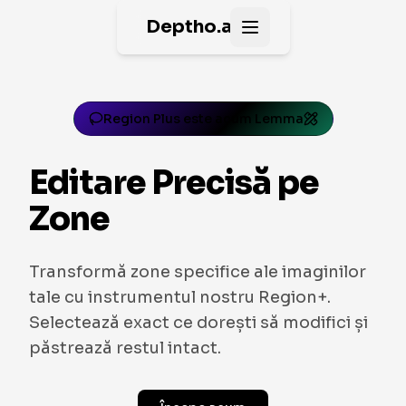
Deptho.ai
Open main menu
Region Plus este acum Lemma
Editare Precisă pe
Zone
Transformă zone specifice ale imaginilor
tale cu instrumentul nostru Region+.
Selectează exact ce dorești să modifici și
păstrează restul intact.