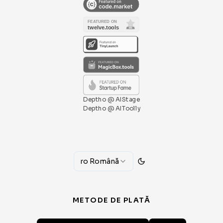
Deptho @ AIStage
Deptho @ AIToolly
ro
Română
METODE DE PLATĂ