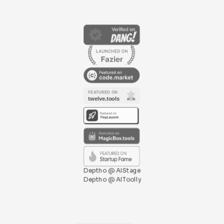
Deptho @ AIStage
Deptho @ AIToolly