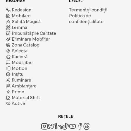
RESURSE
LEGAL
Redesign
Termeni și condiții
Mobilare
Politica de
Schiță Magică
confidențialitate
Lemma
Îmbunătățire Calitate
Eliminare Mobilier
Zona Catalog
Selecta
Radieră
Mod Liber
Motion
Insitu
Iluminare
Ambianțare
Prime
Material Shift
Adtive
REȚELE