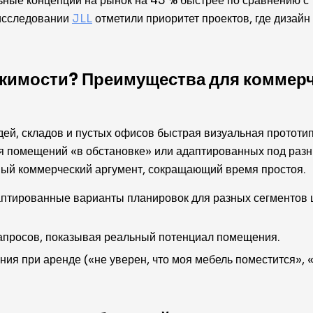
ьные концепции на рынок на 45 % быстрее по сравнению с
исследовании
JLL
отметили приоритет проектов, где дизайн
вижимости? Преимущества для коммер
ей, складов и пустых офисов быстрая визуальная протот
я помещений «в обстановке» или адаптированных под разны
ный коммерческий аргумент, сокращающий время простоя.
аптированные варианты планировок для разных сегментов 
запросов, показывая реальный потенциал помещения.
ия при аренде («не уверен, что моя мебель поместится», 