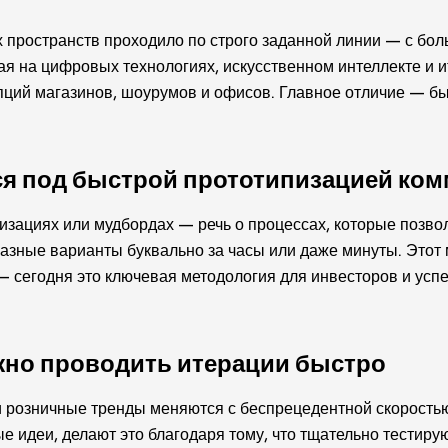
пространств проходило по строго заданной линии — с боль
ая на цифровых технологиях, искусственном интеллекте и 
пций магазинов, шоурумов и офисов. Главное отличие — б
ся под быстрой прототипизацией ком
лизациях или мудбордах — речь о процессах, которые позво
зные варианты буквально за часы или даже минуты. Этот 
— сегодня это ключевая методология для инвесторов и усп
ажно проводить итерации быстро
розничные тренды меняются с беспрецедентной скоростью.
е идеи, делают это благодаря тому, что тщательно тестиру