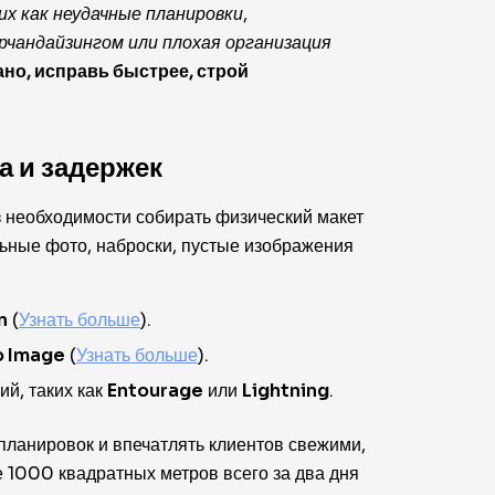
х как неудачные планировки,
чандайзингом или плохая организация
но, исправь быстрее, строй
а и задержек
 необходимости собирать физический макет
ные фото, наброски, пустые изображения
n
(
Узнать больше
).
o Image
(
Узнать больше
).
й, таких как
Entourage
или
Lightning
.
планировок и впечатлять клиентов свежими,
1000 квадратных метров всего за два дня