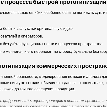
те процесса быстрой прототипизации
тречаются частые ошибки, особенно если не понимать суть и
а боязни «запутать» оригинальную идею.
ователей и операторов.
х без учёта функциональности и процессов пространства.
е меняется, и его переносят на стройку буквально без кор
тотипизация коммерческих простран
олненной реальности, моделирования потоков и анализа да
упные сети уже сегодня объединяют данные о посетителях,
еллажей до точного освещения продукции.
 в цифровом виде, оценят реакцию в реальном времени, 
оящих ошибках сводятся к минимуму, а творческие люд