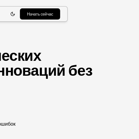
Начать сейчас
ческих
нноваций без