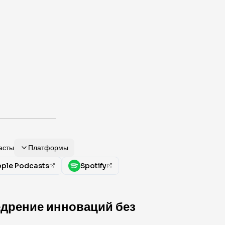
асты
Платформы
ple Podcasts
Spotify
едрение инноваций без