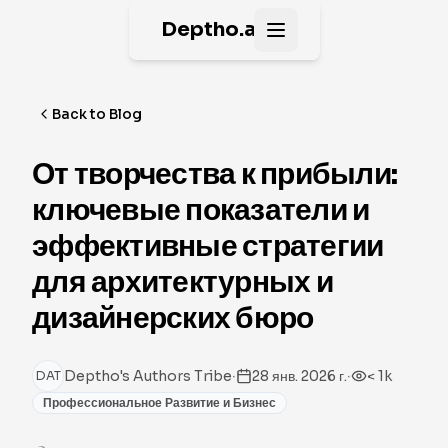
Deptho.ai
Open main menu
Back to Blog
От творчества к прибыли:
ключевые показатели и
эффективные стратегии
для архитектурных и
дизайнерских бюро
·
·
Deptho's Authors Tribe
28 янв. 2026 г.
< 1k
DAT
Профессиональное Развитие и Бизнес