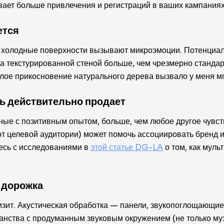
вает больше привлечения и регистраций в ваших кампаниях
ется
 холодные поверхности вызывают микроэмоции. Потенциал
гка текстурированной стеной больше, чем чрезмерно станд
плое прикосновение натурального дерева вызвало у меня м
ть действительно продает
ные с позитивным опытом, больше, чем любое другое чувст
от целевой аудитории) может помочь ассоциировать бренд 
есь с исследованиями в
этой статье DG-LA
о том, как муль
я дорожка
изит. Акустическая обработка — панели, звукопоглощающие
ранства с продуманным звуковым окружением (не только му