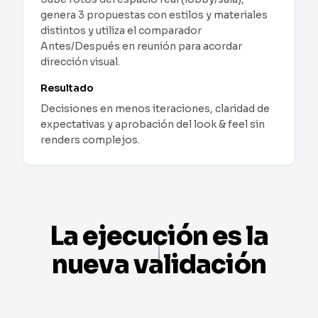
genera 3 propuestas con estilos y materiales
distintos y utiliza el comparador
Antes/Después en reunión para acordar
dirección visual.
Resultado
Decisiones en menos iteraciones, claridad de
expectativas y aprobación del look & feel sin
renders complejos.
Diseño de Interiores
-
Casos de uso reales
Inmobiliaria: renovar listings con fotos reales
Desafío
:
Propiedad amueblada con estilo desactuali
Ver Más
Implementación
:
Sube la foto original, combina ha
La ejecución es la
Resultado
:
Mayor CTR y tiempo en ficha, más solicit
nueva validación
E‑commerce de muebles: PDP con ambientaciones p
Desafío
:
El producto luce bien, pero el PDP no con
Implementación
:
Parte de una misma escena y gener
Resultado
:
Mejora la tasa de 'Agregar al carrito', 