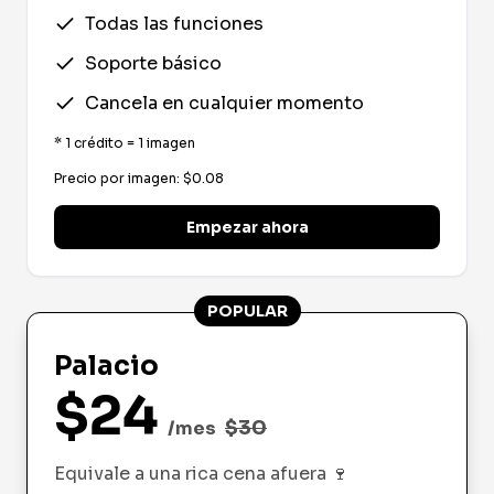
Todas las funciones
Soporte básico
Cancela en cualquier momento
*
1 crédito = 1 imagen
Precio por imagen
: $
0.08
Empezar ahora
POPULAR
Palacio
$
24
$
30
/mes
Equivale a una rica cena afuera
🍷