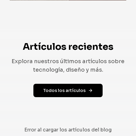
Implementación
:
Carga el dibujo del ambiente (livi
Resultado
:
Dirección visual acordada en menos re
Producto: visualización de diseño antes del prototi
Desafío
:
Necesidad de evaluar forma, materiales y
Implementación
:
Sube el boceto o exporta una capt
Resultado
:
Imágenes realistas listas para validació
Artículos recientes
Explora nuestros últimos artículos sobre
tecnología, diseño y más.
Todos los artículos
Error al cargar los artículos del blog