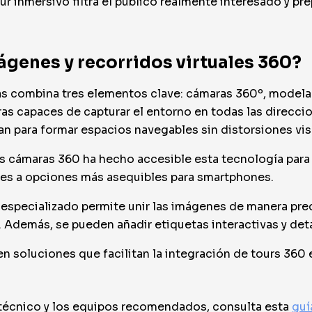
tour inmersivo filtra el público realmente interesado y p
genes y recorridos virtuales 360?
as combina tres elementos clave: cámaras 360º, modelad
as capaces de capturar el entorno en todas las direcci
an para formar espacios navegables sin distorsiones vis
as cámaras 360 ha hecho accesible esta tecnología para
es a opciones más asequibles para smartphones.
especializado permite unir las imágenes de manera preci
. Además, se pueden añadir etiquetas interactivas y det
en soluciones que facilitan la integración de tours 360 
 técnico y los equipos recomendados, consulta esta
guí