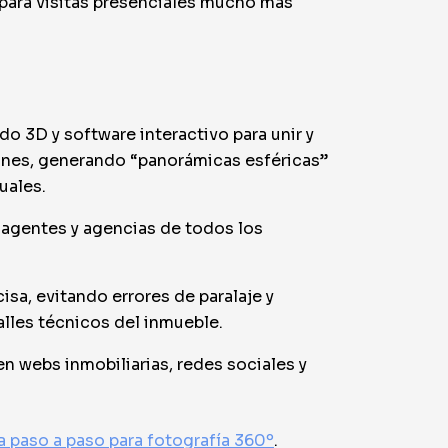
repara visitas presenciales mucho más
o 3D y software interactivo para unir y
ones, generando “panorámicas esféricas”
uales.
 agentes y agencias de todos los
sa, evitando errores de paralaje y
alles técnicos del inmueble.
en webs inmobiliarias, redes sociales y
a paso a paso para fotografía 360º
.