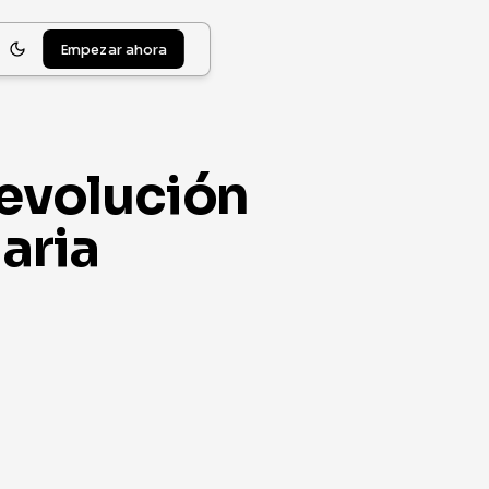
Empezar ahora
revolución
aria