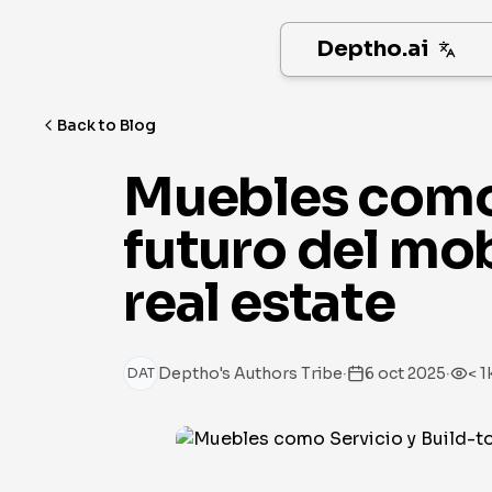
Deptho.ai
Back to Blog
Muebles como 
futuro del mob
real estate
·
·
Deptho's Authors Tribe
6 oct 2025
< 1
DAT