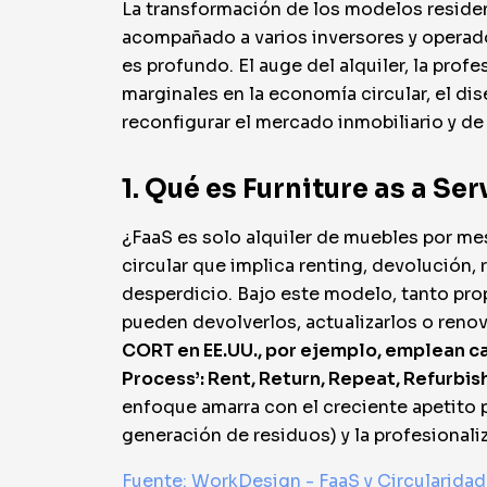
La transformación de los modelos residen
acompañado a varios inversores y operador
es profundo. El auge del alquiler, la pro
marginales en la economía circular, el di
reconfigurar el mercado inmobiliario y de 
1. Qué es Furniture as a Ser
¿FaaS es solo alquiler de muebles por mes
circular que implica renting, devolución,
desperdicio. Bajo este modelo, tanto pro
pueden devolverlos, actualizarlos o reno
CORT en EE.UU., por ejemplo, emplean c
Process’: Rent, Return, Repeat, Refurbis
enfoque amarra con el creciente apetito p
generación de residuos) y la profesionali
Fuente: WorkDesign - FaaS y Circularidad