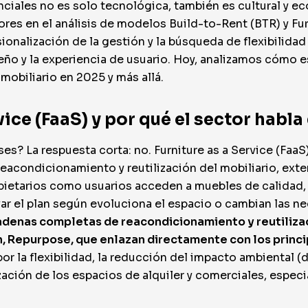
ciales no es solo tecnológica, también es cultural y e
es en el análisis de modelos Build-to-Rent (BTR) y Fur
fesionalización de la gestión y la búsqueda de flexibili
seño y la experiencia de usuario. Hoy, analizamos cómo
mobiliario en 2025 y más allá.
vice (FaaS) y por qué el sector habla 
es? La respuesta corta: no. Furniture as a Service (Faa
 reacondicionamiento y reutilización del mobiliario, ext
pietarios como usuarios acceden a muebles de calidad, l
var el plan según evoluciona el espacio o cambian las n
adenas completas de reacondicionamiento y reutilizac
h, Repurpose, que enlazan directamente con los princi
or la flexibilidad, la reducción del impacto ambiental 
zación de los espacios de alquiler y comerciales, espec