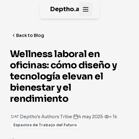
Deptho.ai
Open main menu
Back to Blog
Wellness laboral en
oficinas: cómo diseño y
tecnología elevan el
bienestar y el
rendimiento
·
·
Deptho's Authors Tribe
4 may 2025
< 1k
DAT
Espacios de Trabajo del Futuro