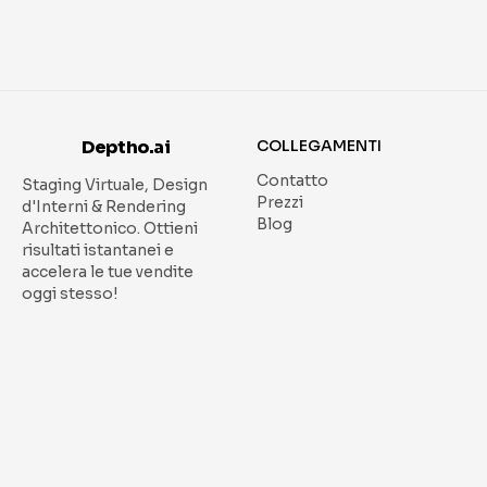
Deptho.ai
COLLEGAMENTI
Contatto
Staging Virtuale, Design
Prezzi
d'Interni & Rendering
Blog
Architettonico.
Ottieni
risultati istantanei e
accelera le tue vendite
oggi stesso!
Copyright ©
2026
- Todos
los derechos reservados.
RISORSE
LEGALE
Design d'Interni
Termini di servizio
Staging Virtuale
Politica sulla privacy
Schizzo a Immagine