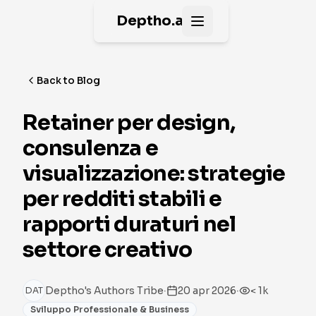
Deptho.ai
Open main menu
Back to Blog
Retainer per design,
consulenza e
visualizzazione: strategie
per redditi stabili e
rapporti duraturi nel
settore creativo
·
·
Deptho's Authors Tribe
20 apr 2026
< 1k
DAT
Sviluppo Professionale & Business