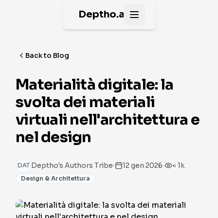
Deptho.ai
Open main menu
Back to Blog
Materialità digitale: la
svolta dei materiali
virtuali nell'architettura e
nel design
·
·
Deptho's Authors Tribe
12 gen 2026
< 1k
DAT
Design & Architettura