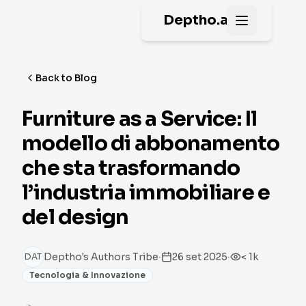
Deptho.ai
Open main
Back to Blog
Furniture as a Service: Il
modello di abbonamento
che sta trasformando
l’industria immobiliare e
del design
·
·
Deptho's Authors Tribe
26 set 2025
< 1k
DAT
Tecnologia & Innovazione