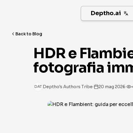
Deptho.ai
Back to Blog
HDR e Flambien
fotografia imm
·
·
Deptho's Authors Tribe
20 mag 2026
DAT