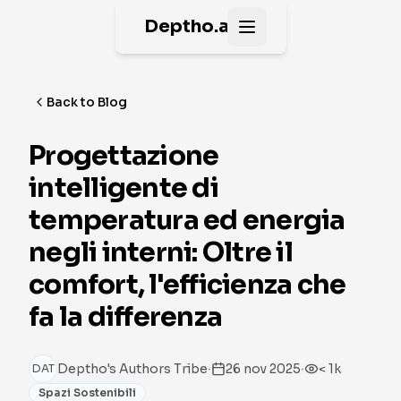
Deptho.ai
Open main menu
Back to Blog
Progettazione
intelligente di
temperatura ed energia
negli interni: Oltre il
comfort, l'efficienza che
fa la differenza
·
·
Deptho's Authors Tribe
26 nov 2025
< 1k
DAT
Spazi Sostenibili