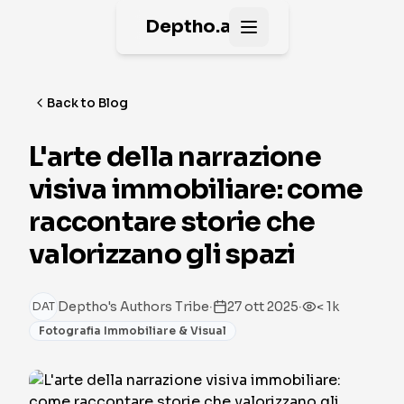
Deptho.ai
Open main menu
Back to Blog
L'arte della narrazione
visiva immobiliare: come
raccontare storie che
valorizzano gli spazi
·
·
Deptho's Authors Tribe
27 ott 2025
< 1k
DAT
Fotografia Immobiliare & Visual