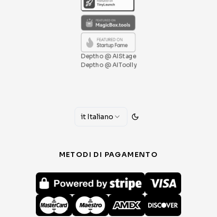
Deptho @ AIStage
Deptho @ AIToolly
it
Italiano
METODI DI PAGAMENTO