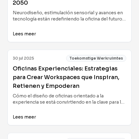
2050
Neurodiseño, estimulación sensorial y avances en
tecnología están redefiniendo la oficina del futuro.
En este extenso análisis, exploramos cómo la
ciencia y el diseño convergen para crear espacios
Lees meer
de trabajo híbridos, flexibles y profundamente
humanos que impulsarán la innovación y el
bienestar en 2050.
30 jul 2025
Toekomstige Werkruimtes
Oficinas Experienciales: Estrategias
para Crear Workspaces que Inspiran,
Retienen y Empoderan
Cómo el diseño de oficinas orientado a la
experiencia se está convirtiendo en la clave para la
innovación, la diversidad y el bienestar, desde la
integración de tecnología centrada en el ser
Lees meer
humano hasta la creación de espacios inclusivos y
resilientes para los equipos del futuro.