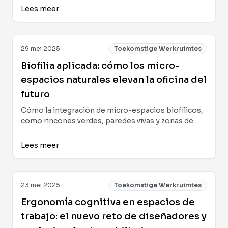
enfoques innovadores, sustentados en
Lees meer
neuroarquitectura y en investigación reciente, con
ideas prácticas para profesionales, diseñadores y
empresas que buscan espacios corporativos
donde la creatividad, la salud y la colaboración
29 mei 2025
Toekomstige Werkruimtes
florecen.
Biofilia aplicada: cómo los micro-
espacios naturales elevan la oficina del
futuro
Cómo la integración de micro-espacios biofílicos,
como rincones verdes, paredes vivas y zonas de
naturaleza digital, impulsa la creatividad,
productividad y conexión en oficinas modernas y
Lees meer
remotas.
23 mei 2025
Toekomstige Werkruimtes
Ergonomía cognitiva en espacios de
trabajo: el nuevo reto de diseñadores y