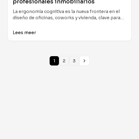
profesionales inmobiliarios
La ergonomía cognitiva es la nueva frontera en el
diseño de oficinas, coworks y vivienda, clave para
potenciar la concentración, la toma de decisiones y
el bienestar en entornos profesionales y
Lees meer
residenciales.
1
2
3