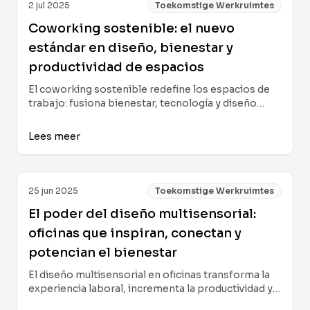
2 jul 2025
Toekomstige Werkruimtes
Coworking sostenible: el nuevo
estándar en diseño, bienestar y
productividad de espacios
El coworking sostenible redefine los espacios de
trabajo: fusiona bienestar, tecnología y diseño
responsable para aumentar la productividad y crear
comunidades profesionales resilientes. Esta guía
Lees meer
muestra cómo aplicar estos principios y casos de
éxito para transformar cualquier entorno laboral.
25 jun 2025
Toekomstige Werkruimtes
El poder del diseño multisensorial:
oficinas que inspiran, conectan y
potencian el bienestar
El diseño multisensorial en oficinas transforma la
experiencia laboral, incrementa la productividad y
humaniza el ambiente de trabajo. Esta guía explora