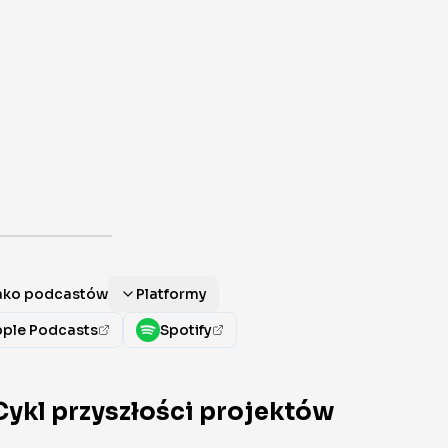
jako podcastów
Platformy
ple Podcasts
Spotify
 Cykl przyszłości projektów