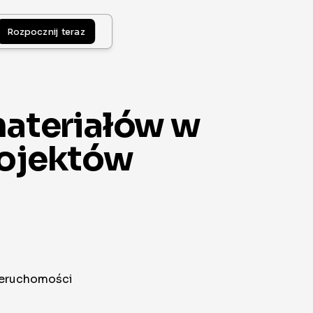
Rozpocznij teraz
 materiałów w
projektów