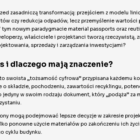
rzed zasadniczą transformacją: przejściem z modelu lin
sztów czy redukcja odpadów, lecz przemyślenie wartości 
 W tym nowym paradygmacie
material passports
oraz
reut
weloperzy, właściciele i projektanci tworzą rzeczywistą,
ektowania, sprzedaży i zarządzania inwestycjami?
s i dlaczego mają znaczenie?
) to swoista „tożsamość cyfrowa” przypisana każdemu k
 o składzie, pochodzeniu, zawartości recyklingu, pote
To jedyny w swoim rodzaju dokument, który „podąża” za m
ystaniu.
rony mogą podejmować lepsze decyzje w zakresie projek
ylko ponowne użycie materiałów po zakończeniu ich życi
go cyklu budynku.