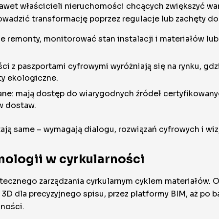
 nawet właścicieli nieruchomości chcących zwiększyć wa
adzić transformację poprzez regulacje lub zachęty do 
e remonty, monitorować stan instalacji i materiałów 
 z paszportami cyfrowymi wyróżniają się na rynku, gdzi
ty ekologiczne.
lane: mają dostęp do wiarygodnych źródeł certyfikowany
w dostaw.
tają same – wymagają dialogu, rozwiązań cyfrowych i wi
nologii w cyrkularności
ecznego zarządzania cyrkularnym cyklem materiałów. O
D dla precyzyjnego spisu, przez platformy BIM, aż po b
lności.