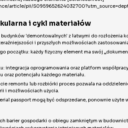
ence/article/pii/S0959652624032700?utm_source=depth
rkularna i cykl materiałów
e budynków 'demontowalnych' z łatwymi do rozłożenia 
eraźniejszości i przyszłych możliwościach zastosowania
go początku: każdy fizyczny element ma swój „dokument
u: integracja oprogramowania oraz platform współpracy, 
nu oraz potencjału każdego materiału.
ie remontu lub rozbiórki proces pozwala na oddzieleni
ii i możliwościach użycia.
aterial passport mogą być odsprzedane, ponownie użyte
ych barier gospodarki o obiegu zamkniętym w budownict