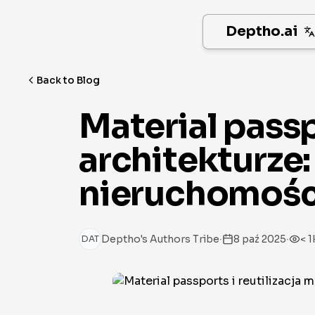
Deptho.ai
Back to Blog
Material passp
architekturze:
nieruchomośc
·
·
Deptho's Authors Tribe
8 paź 2025
< 1
DAT