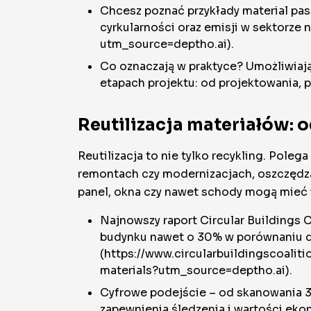
Chcesz poznać przykłady material pass
cyrkularności oraz emisji w sektorz
utm_source=deptho.ai).
Co oznaczają w praktyce? Umożliwiaj
etapach projektu: od projektowania, p
Reutilizacja materiałów:
Reutilizacja to nie tylko recykling. Pol
remontach czy modernizacjach, oszczędzaj
panel, okna czy nawet schody mogą mieć 
Najnowszy raport Circular Buildings C
budynku nawet o 30% w porównaniu do
(https://www.circularbuildingscoalit
materials?utm_source=deptho.ai).
Cyfrowe podejście – od skanowania 3D
zapewnienia śledzenia i wartości ek