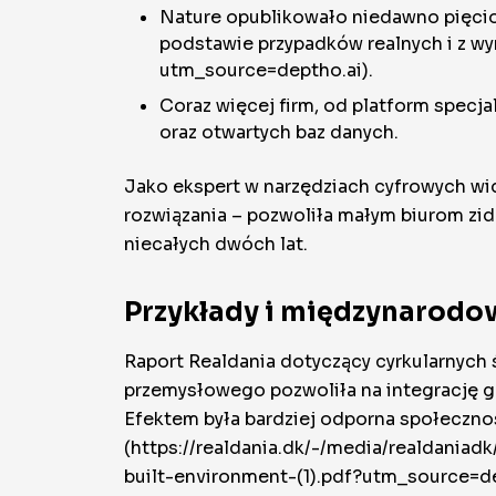
Nature opublikowało niedawno pięcios
podstawie przypadków realnych i z 
utm_source=deptho.ai).
Coraz więcej firm, od platform specja
oraz otwartych baz danych.
Jako ekspert w narzędziach cyfrowych widz
rozwiązania – pozwoliła małym biurom zi
niecałych dwóch lat.
Przykłady i międzynarodow
Raport Realdania dotyczący cyrkularnych 
przemysłowego pozwoliła na integrację go
Efektem była bardziej odporna społeczność
(https://realdania.dk/-/media/realdaniadk
built-environment-(1).pdf?utm_source=de