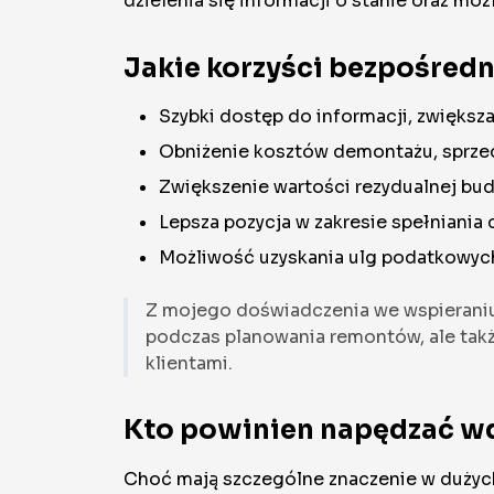
dzielenia się informacji o stanie oraz mo
Jakie korzyści bezpośredn
Szybki dostęp do informacji, zwiększ
Obniżenie kosztów demontażu, sprzed
Zwiększenie wartości rezydualnej bud
Lepsza pozycja w zakresie spełniani
Możliwość uzyskania ulg podatkowych
Z mojego doświadczenia we wspieraniu 
podczas planowania remontów, ale tak
klientami.
Kto powinien napędzać wdr
Choć mają szczególne znaczenie w dużych 