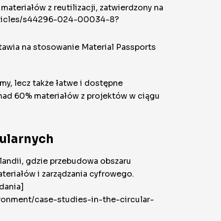
teriałów z reutilizacji, zatwierdzony na
articles/s44296-024-00034-8?
stawia na stosowanie Material Passports
my, lecz także łatwe i dostępne
nad 60% materiałów z projektów w ciągu
kularnych
nlandii, gdzie przebudowa obszaru
teriałów i zarządzania cyfrowego.
dania]
vironment/case-studies-in-the-circular-