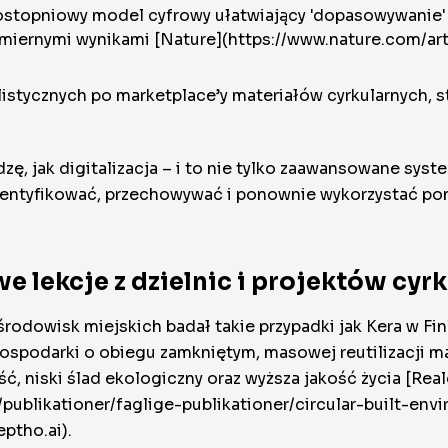
topniowy model cyfrowy ułatwiający 'dopasowywanie' ma
wymiernymi wynikami [Nature](https://www.nature.com/
listycznych po marketplace’y materiałów cyrkularnych, 
ę, jak digitalizacja – i to nie tylko zaawansowane syste
dentyfikować, przechowywać i ponownie wykorzystać po
e lekcje z dzielnic i projektów cyr
środowisk miejskich badał takie przypadki jak Kera w Fi
spodarki o obiegu zamkniętym, masowej reutilizacji ma
, niski ślad ekologiczny oraz wyższa jakość życia [Real
/publikationer/faglige-publikationer/circular-built-en
ptho.ai).