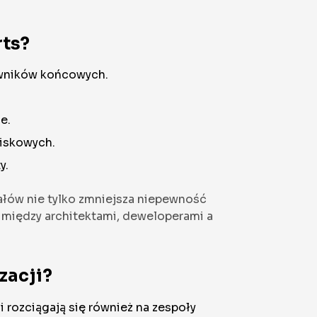
rts?
kowników końcowych.
e.
wiskowych.
y.
ałów nie tylko zmniejsza niepewność
 między architektami, deweloperami a
zacji?
 rozciągają się również na zespoły