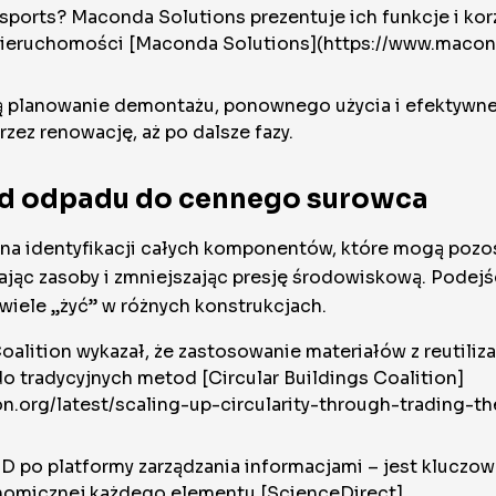
ports? Maconda Solutions prezentuje ich funkcje i korzy
e nieruchomości [Maconda Solutions](https://www.maco
ą planowanie demontażu, ponownego użycia i efektywne
rzez renowację, aż po dalsze fazy.
 od odpadu do cennego surowca
ega na identyfikacji całych komponentów, które mogą po
ąc zasoby i zmniejszając presję środowiskową. Podejśc
wiele „żyć” w różnych konstrukcjach.
oalition wykazał, że zastosowanie materiałów z reutili
 tradycyjnych metod [Circular Buildings Coalition]
ion.org/latest/scaling-up-circularity-through-trading-
 po platformy zarządzania informacjami – jest kluczowe
onomicznej każdego elementu [ScienceDirect]