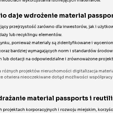
żliwościach wykorzystania istniejących materiałów.
io daje wdrożenie material passpo
ający przejrzystość zarówno dla inwestorów, jak i użyt
aży lub recyklingu elementów.
ynku, ponieważ materiały są zidentyfikowane i wycenion
a coraz bardziej wymagających norm i standardów środo
 lub dotacji na odpowiedzialne i zrównoważone projekt
różnych projektów nieruchomości digitalizacja materi
że otwiera nieoczekiwane dotąd możliwości współpracy
ażanie material passports i reutili
projektach korporacyjnych i rozwoju miejskim, korzyści