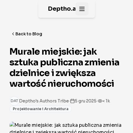
Deptho.ai
Open main menu
Back to Blog
Murale miejskie: jak
sztuka publiczna zmienia
dzielnice i zwiększa
wartość nieruchomości
·
·
Deptho's Authors Tribe
5 gru 2025
< 1k
DAT
Projektowanie i Architektura