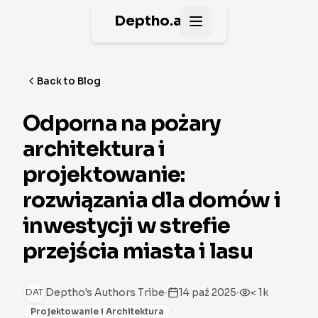
Deptho.ai
Open main menu
Back to Blog
Odporna na pożary
architektura i
projektowanie:
rozwiązania dla domów i
inwestycji w strefie
przejścia miasta i lasu
·
·
Deptho's Authors Tribe
14 paź 2025
< 1k
DAT
Projektowanie i Architektura