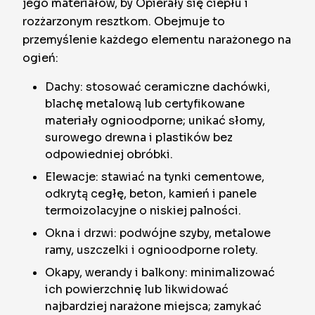
jego materiałów, by Opierały się ciepłu i
rozżarzonym resztkom. Obejmuje to
przemyślenie każdego elementu narażonego na
ogień:
Dachy: stosować ceramiczne dachówki,
blachę metalową lub certyfikowane
materiały ognioodporne; unikać słomy,
surowego drewna i plastików bez
odpowiedniej obróbki.
Elewacje: stawiać na tynki cementowe,
odkrytą cegłę, beton, kamień i panele
termoizolacyjne o niskiej palności.
Okna i drzwi: podwójne szyby, metalowe
ramy, uszczelki i ognioodporne rolety.
Okapy, werandy i balkony: minimalizować
ich powierzchnię lub likwidować
najbardziej narażone miejsca; zamykać