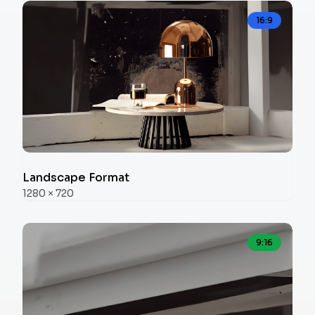
16:9
Landscape Format
1280
×
720
9:16