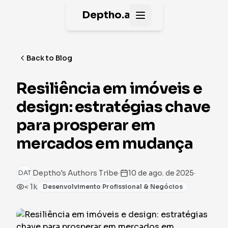
Deptho.ai
Open main menu
Back to Blog
Resiliência em imóveis e
design: estratégias chave
para prosperar em
mercados em mudança
·
·
Deptho's Authors Tribe
10 de ago. de 2025
DAT
< 1k
Desenvolvimento Profissional & Negócios