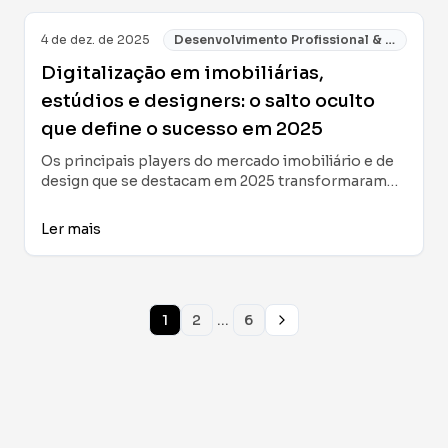
4 de dez. de 2025
Desenvolvimento Profissional & Negócios
Digitalização em imobiliárias,
estúdios e designers: o salto oculto
que define o sucesso em 2025
Os principais players do mercado imobiliário e de
design que se destacam em 2025 transformaram
profundamente seus processos por meio da
digitalização: da gestão de dados e colaboração à
Ler mais
reinvenção da experiência para clientes e equipes.
Compartilho aqui aprendizados reais, dicas
práticas e tecnologias essenciais para levar sua
agência, estúdio ou projeto pessoal ao sucesso
...
1
2
6
digital.