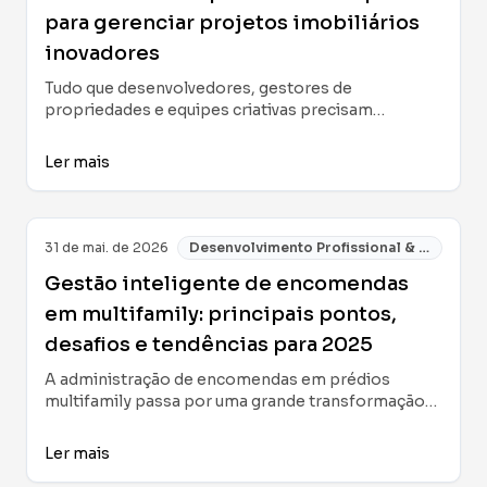
para gerenciar projetos imobiliários
inovadores
Tudo que desenvolvedores, gestores de
propriedades e equipes criativas precisam
entender para planejar, organizar e executar
projetos imobiliários inovadores: estrutura de
Ler mais
equipes, planejamento financeiro, conceito de
design e métodos de colaboração eficazes.
31 de mai. de 2026
Desenvolvimento Profissional & Negócios
Gestão inteligente de encomendas
em multifamily: principais pontos,
desafios e tendências para 2025
A administração de encomendas em prédios
multifamily passa por uma grande transformação
devido ao crescimento do e-commerce. Conheça
estratégias, tecnologias e práticas recomendadas
Ler mais
para otimizar a logística, garantir uma ótima