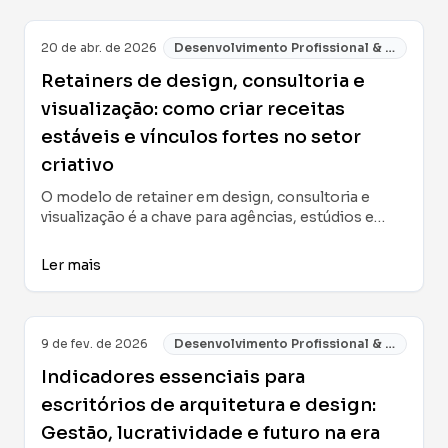
experiência ao morador e aumentar a performance
do imóvel em 2025.
20 de abr. de 2026
Desenvolvimento Profissional & Negócios
Retainers de design, consultoria e
visualização: como criar receitas
estáveis e vínculos fortes no setor
criativo
O modelo de retainer em design, consultoria e
visualização é a chave para agências, estúdios e
profissionais independentes que buscam
estabilidade financeira e parcerias duradouras nos
Ler mais
setores imobiliário e criativo. Descubra como
estruturá-lo, vendê-lo e integrá-lo às tecnologias
mais recentes para potencializar seu valor real.
9 de fev. de 2026
Desenvolvimento Profissional & Negócios
Indicadores essenciais para
escritórios de arquitetura e design:
Gestão, lucratividade e futuro na era