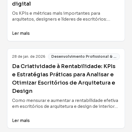
digital
Os KPIs e métricas mais importantes para
arquitetos, designers e líderes de escritórios:
práticas de gestão, casos práticos e estratégias
focadas em lucratividade, produtividade e
Ler mais
adaptação ao novo cenário digital nos setores de
arquitetura e design.
28 de jan. de 2026
Desenvolvimento Profissional & Negócios
Da Criatividade à Rentabilidade: KPIs
e Estratégias Práticas para Analisar e
Otimizar Escritórios de Arquitetura e
Design
Como mensurar e aumentar a rentabilidade efetiva
em escritórios de arquitetura e design de interiores
por meio de KPIs práticos, gestão eficiente e uma
abordagem humana sobre criatividade e
Ler mais
produtividade em 2025.