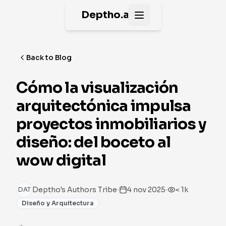
Deptho.ai
Open main menu
Back to Blog
Cómo la visualización
arquitectónica impulsa
proyectos inmobiliarios y
diseño: del boceto al
wow digital
·
·
Deptho's Authors Tribe
4 nov 2025
< 1k
DAT
Diseño y Arquitectura