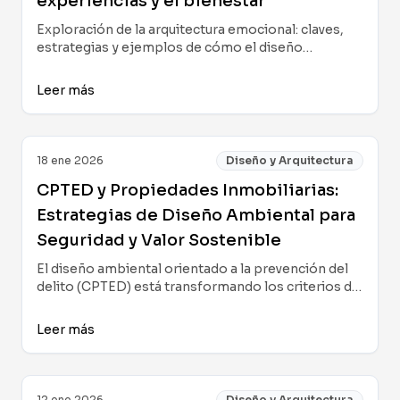
experiencias y el bienestar
Exploración de la arquitectura emocional: claves,
estrategias y ejemplos de cómo el diseño
consciente genera experiencias memorables y
contribuye activamente al bienestar, impulsando la
Leer más
conexión entre personas, espacios y negocios.
18 ene 2026
Diseño y Arquitectura
CPTED y Propiedades Inmobiliarias:
Estrategias de Diseño Ambiental para
Seguridad y Valor Sostenible
El diseño ambiental orientado a la prevención del
delito (CPTED) está transformando los criterios de
seguridad en el sector inmobiliario, impactando la
percepción de valor y bienestar en viviendas,
Leer más
oficinas y proyectos urbanos.
12 ene 2026
Diseño y Arquitectura