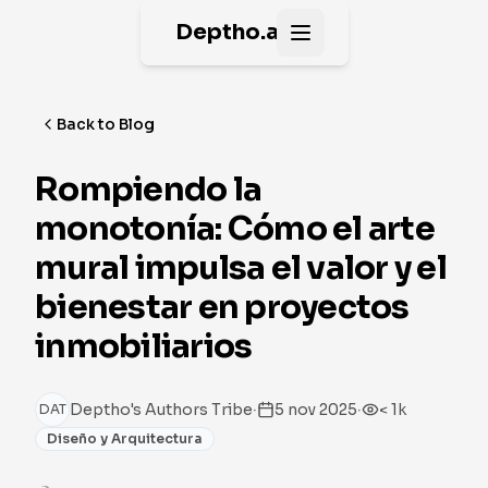
Deptho.ai
Open main menu
Back to Blog
Rompiendo la
monotonía: Cómo el arte
mural impulsa el valor y el
bienestar en proyectos
inmobiliarios
·
·
Deptho's Authors Tribe
5 nov 2025
< 1k
DAT
Diseño y Arquitectura