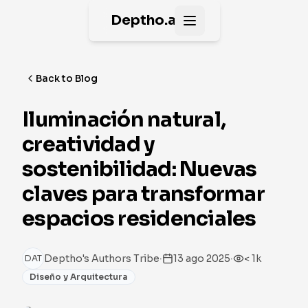
Deptho.ai
Open main menu
Back to Blog
Iluminación natural,
creatividad y
sostenibilidad: Nuevas
claves para transformar
espacios residenciales
·
·
Deptho's Authors Tribe
13 ago 2025
< 1k
DAT
Diseño y Arquitectura