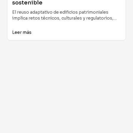
sostenible
El reuso adaptativo de edificios patrimoniales
implica retos técnicos, culturales y regulatorios,
pero ofrece oportunidades únicas de innovación y
sostenibilidad para el sector inmobiliario y el
Leer más
diseño de interiores.