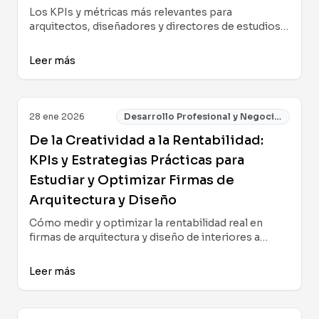
Los KPIs y métricas más relevantes para
arquitectos, diseñadores y directores de estudios:
prácticas de gestión, ejemplos reales y estrategias
enfocadas en la rentabilidad, productividad y la
Leer más
adaptación al nuevo panorama digital del sector
arquitectura y diseño.
28 ene 2026
Desarrollo Profesional y Negocios
De la Creatividad a la Rentabilidad:
KPIs y Estrategias Prácticas para
Estudiar y Optimizar Firmas de
Arquitectura y Diseño
Cómo medir y optimizar la rentabilidad real en
firmas de arquitectura y diseño de interiores a
través de KPIs accionables, mejores prácticas de
gestión y una perspectiva humana sobre eficiencia
Leer más
y creatividad en 2025.