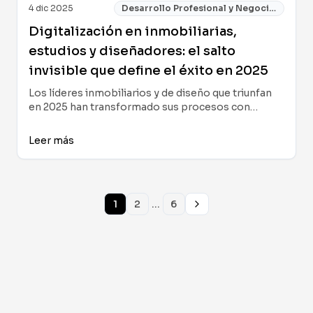
4 dic 2025
Desarrollo Profesional y Negocios
Digitalización en inmobiliarias,
estudios y diseñadores: el salto
invisible que define el éxito en 2025
Los líderes inmobiliarios y de diseño que triunfan
en 2025 han transformado sus procesos con
digitalización profunda: desde la gestión de datos y
el trabajo colaborativo hasta la reinvención de la
Leer más
experiencia para clientes y equipos. Aquí comparto
aprendizajes reales, recomendaciones prácticas y
tecnologías clave para impulsar tu agencia, estudio
o proyecto personal al éxito digital.
...
1
2
6