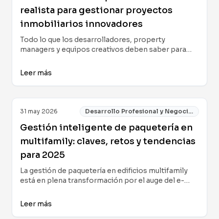
realista para gestionar proyectos
inmobiliarios innovadores
Todo lo que los desarrolladores, property
managers y equipos creativos deben saber para
planificar, organizar y ejecutar proyectos
inmobiliarios innovadores: estructura de equipos,
Leer más
plan financiero, concepto de diseño y modelos de
colaboración que realmente funcionan.
31 may 2026
Desarrollo Profesional y Negocios
Gestión inteligente de paquetería en
multifamily: claves, retos y tendencias
para 2025
La gestión de paquetería en edificios multifamily
está en plena transformación por el auge del e-
commerce. Descubre estrategias, tecnologías y
buenas prácticas para optimizar la logística,
Leer más
proteger la experiencia del residente y mejorar el