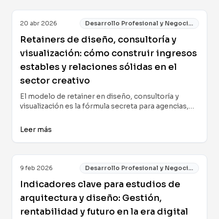
rendimiento del inmueble en 2025.
20 abr 2026
Desarrollo Profesional y Negocios
Retainers de diseño, consultoría y
visualización: cómo construir ingresos
estables y relaciones sólidas en el
sector creativo
El modelo de retainer en diseño, consultoría y
visualización es la fórmula secreta para agencias,
estudios y profesionales independientes que
buscan estabilidad financiera y relaciones
Leer más
duraderas en el sector inmobiliario y creativo.
Cómo estructurarlo, venderlo y alinearlo con las
nuevas herramientas tecnológicas para maximizar
su valor real.
9 feb 2026
Desarrollo Profesional y Negocios
Indicadores clave para estudios de
arquitectura y diseño: Gestión,
rentabilidad y futuro en la era digital